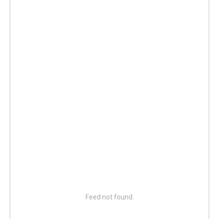
Нужна помощь с выбором?
Поможем с выбором и организуем
Feed not found.
доставку по нужному адресу.