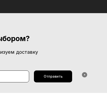
ыбором?
изуем доставку
✹
Отправить