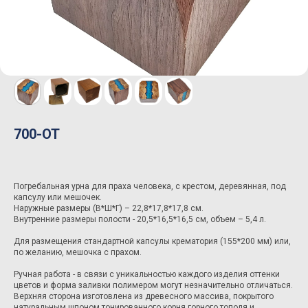
700-ОТ
Погребальная урна для праха человека, с крестом, деревянная, под
капсулу или мешочек.
Наружные размеры (В*Ш*Г) – 22,8*17,8*17,8 см.
Внутренние размеры полости - 20,5*16,5*16,5 см, объем – 5,4 л.
Для размещения стандартной капсулы крематория (155*200 мм) или,
по желанию, мешочка с прахом.
Ручная работа - в связи с уникальностью каждого изделия оттенки
цветов и форма заливки полимером могут незначительно отличаться.
Верхняя сторона изготовлена из древесного массива, покрытого
натуральным шпоном тонированного корня горного тополя и