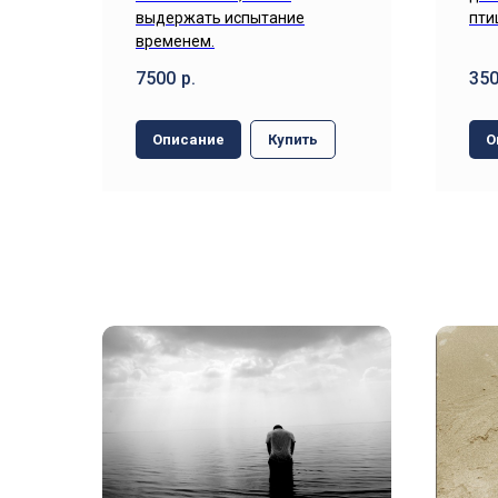
выдержать испытание
пти
временем.
7500
р.
35
Описание
Купить
О