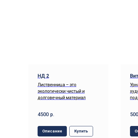
НД 2
Ви
Лиственница – это
Урн
экологически чистый и
худ
долговечный материал
под
4500
р.
50
Описание
Купить
О