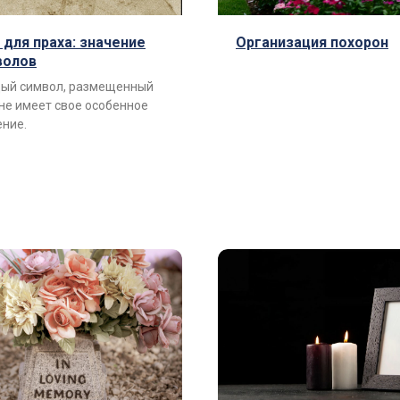
 для праха: значение
Организация похорон
волов
ый символ, размещенный
рне имеет свое особенное
ение.