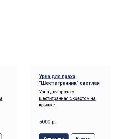
Урна для праха
"Шестигранник" светлая
Урна для праха с
на
шестигранная с крестом на
крышке
5000
р.
Описание
Купить