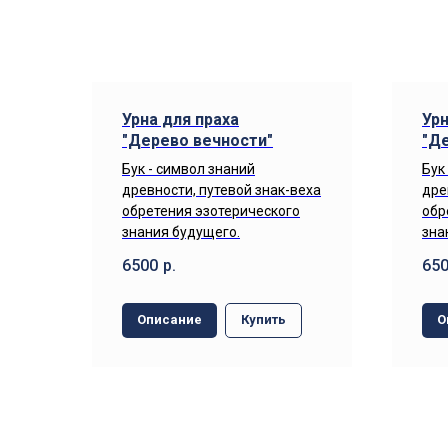
Урна для праха
Урн
"Дерево вечности"
"Д
Бук - символ знаний
Бук
древности, путевой знак-веха
дре
обретения эзотерического
обр
знания будущего.
зна
6500
р.
65
Описание
Купить
О