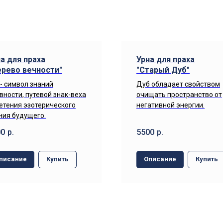
а для праха
Урна для праха
ерево вечности"
"Старый Дуб"
 - символ знаний
Дуб обладает свойством
вности, путевой знак-веха
очищать пространство от
етения эзотерического
негативной энергии.
ния будущего.
00
р.
5500
р.
писание
Купить
Описание
Купить