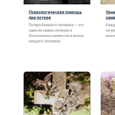
Психологическая помощь
Урна
при потере
сим
Потеря близкого человека — это
Кажд
один из самых сложных и
на у
болезненных моментов в жизни
знач
каждого человека.