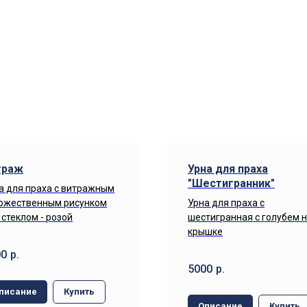
траж
Урна для праха
"Шестигранник"
а для праха с витражным
ожественным рисунком
Урна для праха с
 стеклом - розой
шестигранная с голубем 
крышке
00
р.
5000
р.
писание
Купить
Описание
Купить