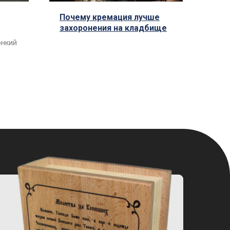
Почему кремация лучше
захоронения на кладбище
онкий