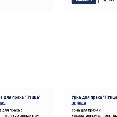
а для праха "Птица"
Урна для праха "Птица
лая
черная
а для праха с
Урна для праха с
оративным элементом -
декоративным элементом