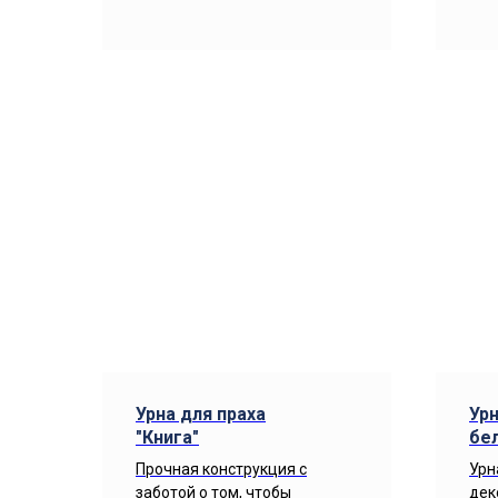
Урна для праха
Урн
"Книга"
бе
Прочная конструкция с
Урн
заботой о том, чтобы
дек