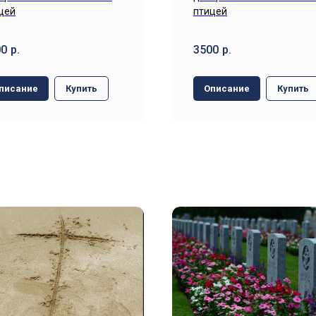
цей
птицей
00
р.
3500
р.
писание
Купить
Описание
Купить